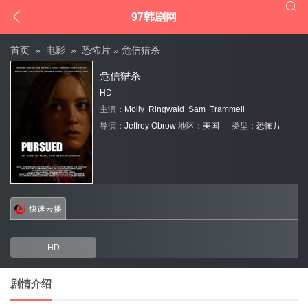


97韩剧网
首页
»
电影
»
恐怖片
» 危信猎杀
危信猎杀
HD
主演：
Molly
Ringwald
Sam
Trammell
导演：
Jeffrey
Obrow
地区：
美国
类型：
恐怖片
快速云播
HD
剧情介绍