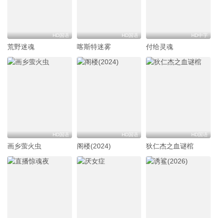
HD国语
HD国语
HD中字
荒野迷魂
喀斯特迷雾
付给灵魂
HD国语
HD国语
HD国语
画乡萤火虫
阁楼(2024)
狄仁杰之血谜棺