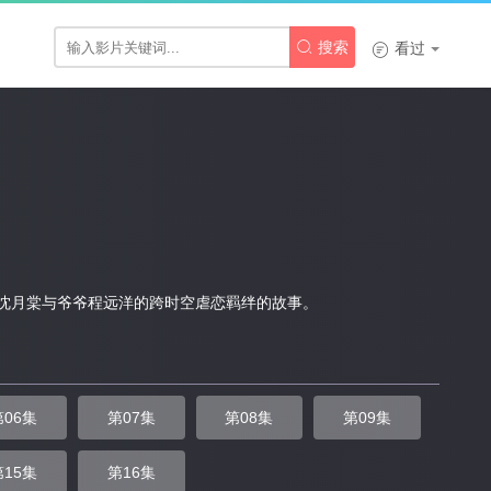

搜索

看过
奶沈月棠与爷爷程远洋的跨时空虐恋羁绊的故事。
第06集
第07集
第08集
第09集
第15集
第16集