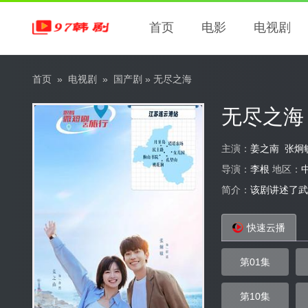
首页
电影
电视剧
首页
»
电视剧
»
国产剧
» 无尽之海
无尽之海
主演：
姜之南
张炯
导演：
李根
地区：
简介：
该剧讲述了武
快速云播
第01集
第10集