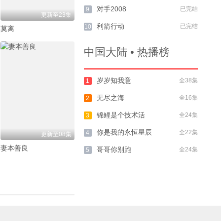
对手2008
已完结
9
更新至23集
利箭行动
已完结
10
莫离
中国大陆 • 热播榜
岁岁知我意
全38集
1
无尽之海
全16集
2
锦鲤是个技术活
全24集
3
你是我的永恒星辰
全22集
4
更新至08集
妻本善良
哥哥你别跑
全24集
5