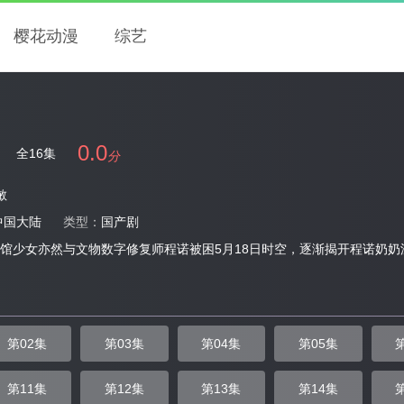
樱花动漫
综艺
0.0
全16集
分
敏
中国大陆
类型：
国产剧
馆少女亦然与文物数字修复师程诺被困5月18日时空，逐渐揭开程诺奶
第02集
第03集
第04集
第05集
第11集
第12集
第13集
第14集