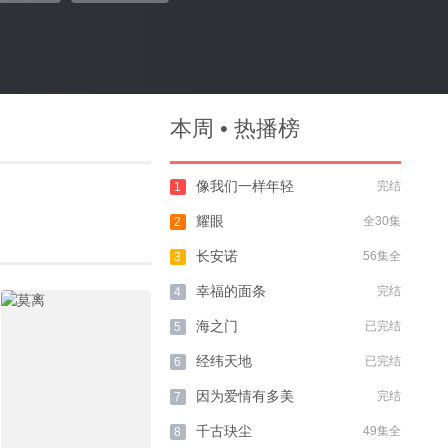
本周 • 热播榜
像我们一样年轻
完结
1
耀眼
全30集
2
长安诺
56集全
3
幸福的面条
完结
4
海之门
已完结
5
经纬天地
已完结
6
因为爱情有多美
完结
7
千古玦尘
49集全
8