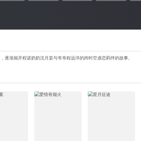
空，逐渐揭开程诺奶奶沈月棠与爷爷程远洋的跨时空虐恋羁绊的故事。