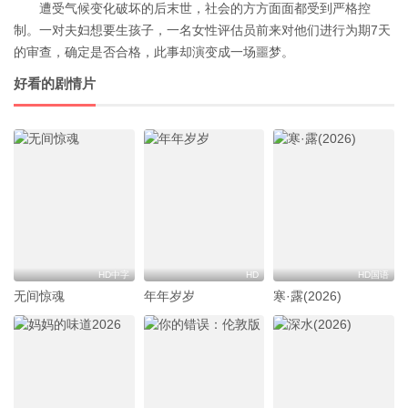
遭受气候变化破坏的后末世，社会的方方面面都受到严格控
制。一对夫妇想要生孩子，一名女性评估员前来对他们进行为期7天
的审查，确定是否合格，此事却演变成一场噩梦。
好看的剧情片
HD中字
HD
HD国语
无间惊魂
年年岁岁
寒·露(2026)