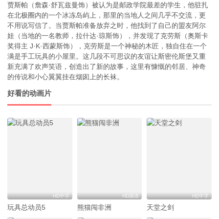
贾斯帕（詹森·舒瓦兹曼饰）被认为是邮政学院最差的学生，他驻扎
在北极圈内的一个冰冻岛屿上，那里的当地人之间几乎不交流，更
不用说写信了。当贾斯帕准备放弃之时，他找到了自己的盟友阿尔
娃（当地的一名教师，拉什达·琼斯饰），并发现了克劳斯（奥斯卡
奖得主 J·K·西蒙斯饰），克劳斯是一个神秘的木匠，独自住在一个
满是手工玩具的小屋里。这几段不可思议的友谊让斯密伦斯堡又重
新充满了欢声笑语，创造出了新的故事，这里有慷慨的邻居、神奇
的传说和小心翼翼挂在烟囱上的长袜。
好看的动画片
HD中字
HD国语
HD中字
玩具总动员5
熊猫闯非洲
天堂之剑