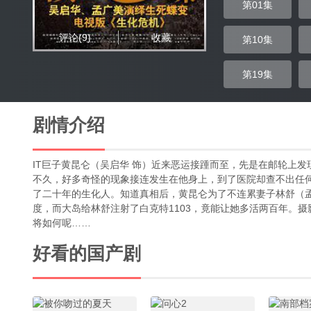
第01集
评论
(9)
收藏
第10集
第19集
剧情介绍
IT巨子黄昆仑（吴启华 饰）近来恶运接踵而至，先是在邮轮上
不久，好多奇怪的现象接连发生在他身上，到了医院却查不出任何
了二十年的生化人。知道真相后，黄昆仑为了不连累妻子林舒（
度，而大岛给林舒注射了白克特1103，竟能让她多活两百年。
将如何呢……
好看的国产剧