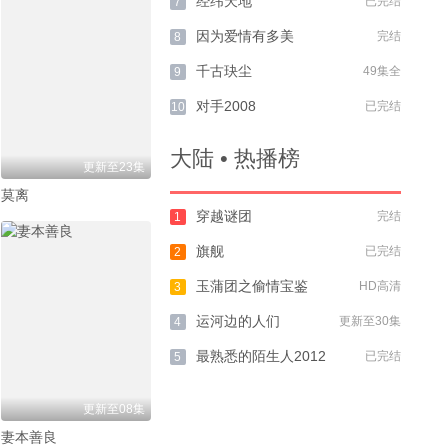
经纬天地
已完结
7
因为爱情有多美
完结
8
千古玦尘
49集全
9
对手2008
已完结
10
大陆 • 热播榜
更新至23集
莫离
穿越谜团
完结
1
旗舰
已完结
2
玉蒲团之偷情宝鉴
HD高清
3
运河边的人们
更新至30集
4
最熟悉的陌生人2012
已完结
5
更新至08集
妻本善良