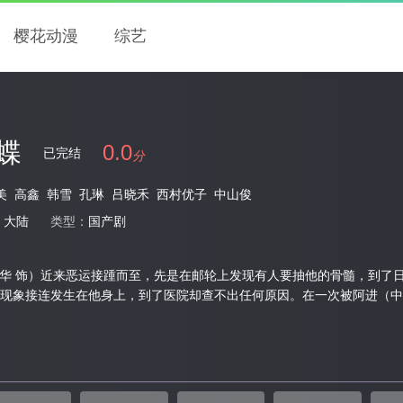
樱花动漫
综艺
蝶
0.0
已完结
分
美
高鑫
韩雪
孔琳
吕晓禾
西村优子
中山俊
：
大陆
类型：
国产剧
启华 饰）近来恶运接踵而至，先是在邮轮上发现有人要抽他的骨髓，到了
现象接连发生在他身上，到了医院却查不出任何原因。在一次被阿进（中