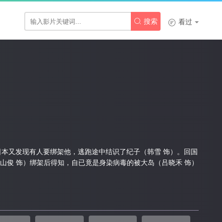

搜索

看过
日本又发现有人要绑架他，逃跑途中结识了纪子（韩雪 饰）。回国
山俊 饰）绑架后得知，自已竟是身染病毒的被大岛（吕晓禾 饰）