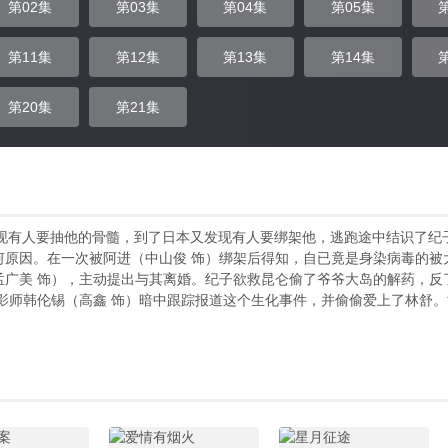
第02集
第03集
第04集
第05集
第11集
第12集
第13集
第14集
第20集
第21集
发现有人要抽他的骨髓，到了日本又发现有人要绑架他，逃跑途中结识了纪
原因。在一次被阿进（中山俊 饰）绑架后得知，自已竟是身染病毒的被
孟广美 饰），主动提出与其离婚。纪子欲救昆仑偷了爷爷大岛的解药，反
摄影师韩伦锡（高鑫 饰）暗中跟踪报道这个生化事件，并偷偷爱上了林舒