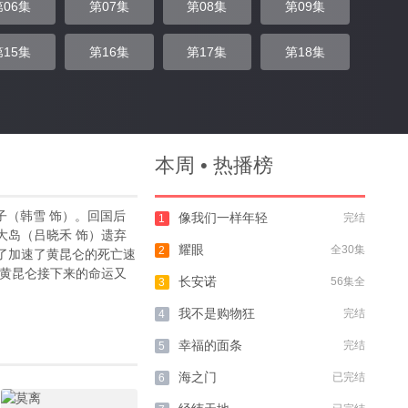
第06集
第07集
第08集
第09集
第15集
第16集
第17集
第18集
本周 • 热播榜
子（韩雪 饰）。回国后
像我们一样年轻
完结
1
大岛（吕晓禾 饰）遗弃
耀眼
全30集
2
了加速了黄昆仑的死亡速
。黄昆仑接下来的命运又
长安诺
56集全
3
我不是购物狂
完结
4
幸福的面条
完结
5
海之门
已完结
6