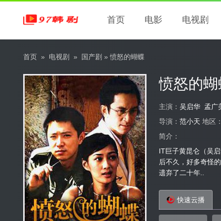
首页
电影
电视剧
首页
»
电视剧
»
国产剧
» 愤怒的蝴蝶
愤怒的蝴
主演：
吴启华
孟广
导演：
范小天
地区
简介：
IT巨子黄昆仑（吴
后不久，好多奇怪的
遗弃了二十年..
快速云播