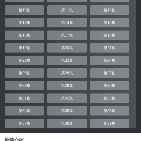
第10集
第11集
第12集
第13集
第14集
第15集
第16集
第17集
第18集
第19集
第20集
第21集
第22集
第23集
第24集
第25集
第26集
第27集
第28集
第29集
第30集
第31集
第32集
第33集
第34集
第35集
第36集
第37集
第38集
第39集
剧情介绍