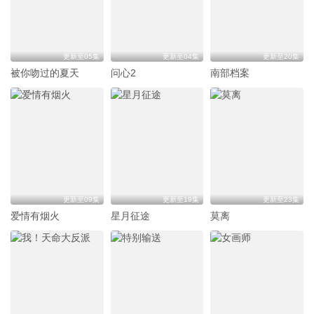
更新至05集
更新至04集
更新至20集
被你吻过的夏天
问心2
南部档案
更新至09集
更新至19集
更新至23集
爱情有烟火
星月征途
莫离