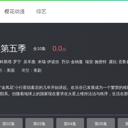
樱花动漫
综艺
 第五季
0.0
全10集
分
科斯塔·罗宁
吴辛惠
米瑞·伊诺丝
乔尔·金纳曼
瑞安·施密特
露比·克鲁
区：
美国
类型：
美剧
“金凤花”小行星劫案后的几年开始讲起。欢乐谷已发展成为一个繁荣的
阳系。但随着地球上的国家现在要求在火星上维持法治与秩序，生活在那
第02集
第03集
第04集
第05集