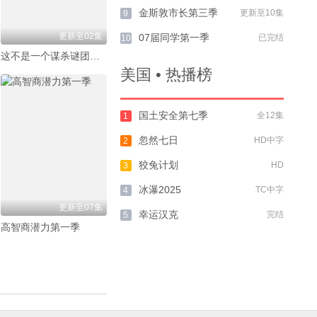
金斯敦市长第三季
更新至10集
9
更新至02集
07届同学第一季
已完结
10
这不是一个谋杀谜团第一季
美国 • 热播榜
国土安全第七季
全12集
1
忽然七日
HD中字
2
狡兔计划
HD
3
冰瀑2025
TC中字
4
更新至07集
幸运汉克
完结
5
高智商潜力第一季