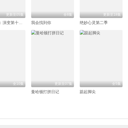
更新至05集
全8集
更新至18集
犯罪心理：演变第十九季
我会找到你
绝妙心灵第二季
全10集
更新至07集
全5集
曼哈顿打拼日记
踮起脚尖