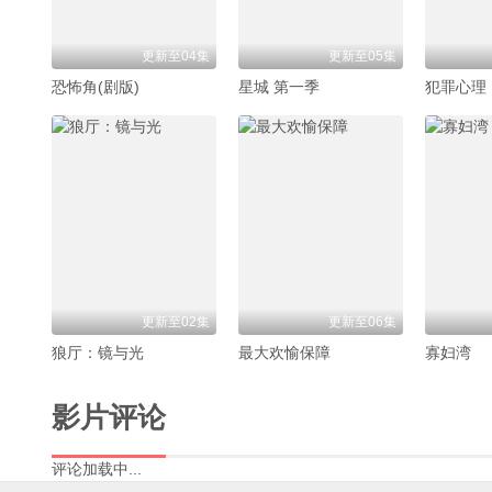
更新至04集
更新至05集
恐怖角(剧版)
星城 第一季
更新至02集
更新至06集
狼厅：镜与光
最大欢愉保障
寡妇湾
影片评论
评论加载中...