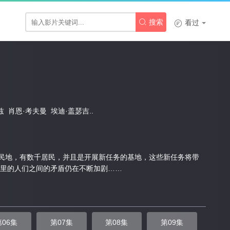

搜索

看过
兹
肖恩·考夫曼
埃迪·盖瑟吉..
殖民地，有数千居民，并且是开展新任务的基地，这些新任务将带
里的人们之间的矛盾仍在不断加剧……
第06集
第07集
第08集
第09集