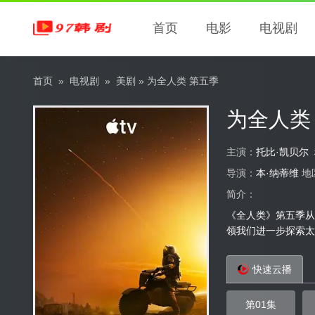
首页
电影
电视剧
首页
»
电视剧
»
美剧
» 为全人类 第五季
为全人类
主演：
托比·凯贝尔
导演：
本·纳蒂维
地
简介：
《全人类》第五季从
领我们进一步探索太
快速云播
第01集