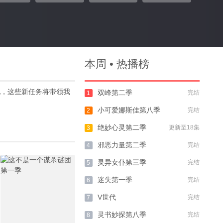
本周 • 热播榜
地，这些新任务将带领我
双峰第二季
完结
1
小可爱娜斯佳第八季
完结
2
绝妙心灵第二季
更新至18集
3
邪恶力量第二季
完结
4
灵异女仆第三季
完结
5
迷失第一季
完结
6
V世代
完结
7
灵书妙探第八季
完结
8