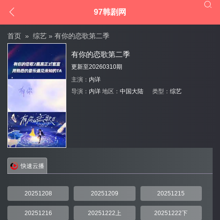


97韩剧网
首页
»
综艺
» 有你的恋歌第二季
有你的恋歌第二季
更新至20260310期
主演：
内详
导演：
内详
地区：
中国大陆
类型：
综艺
快速云播
20251208
20251209
20251215
20251216
20251222上
20251222下