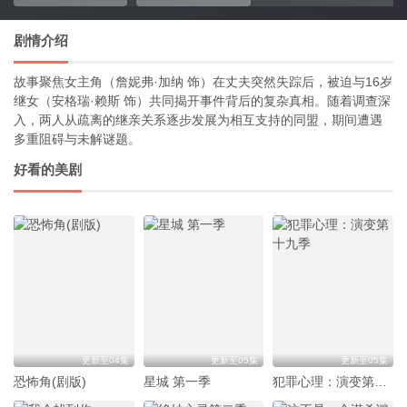
剧情介绍
故事聚焦女主角（詹妮弗·加纳 饰）在丈夫突然失踪后，被迫与16岁
继女（安格瑞·赖斯 饰）共同揭开事件背后的复杂真相。随着调查深
入，两人从疏离的继亲关系逐步发展为相互支持的同盟，期间遭遇
多重阻碍与未解谜题。
好看的美剧
更新至04集
更新至05集
更新至05集
恐怖角(剧版)
星城 第一季
犯罪心理：演变第十九季