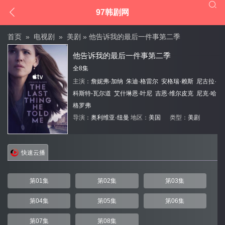


97韩剧网
首页
»
电视剧
»
美剧
» 他告诉我的最后一件事第二季
他告诉我的最后一件事第二季
全8集
主演：
詹妮弗·加纳
朱迪·格雷尔
安格瑞·赖斯
尼古拉·
科斯特-瓦尔道
艾什琳恩·叶尼
吉恩·维尔皮克
尼克·哈
格罗弗
导演：
奥利维亚·纽曼
地区：
美国
类型：
美剧
快速云播
第01集
第02集
第03集
第04集
第05集
第06集
第07集
第08集