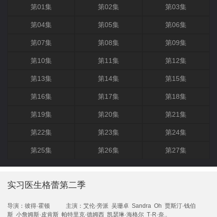
第01集
第02集
第03集
第04集
第05集
第06集
第07集
第08集
第09集
第10集
第11集
第12集
第13集
第14集
第15集
第16集
第17集
第18集
第19集
第20集
第21集
第22集
第23集
第24集
第25集
第26集
第27集
实习医生格蕾第二季
导演：
彼得·霍顿
主演：
艾伦·旁派
吴珊卓
Sandra
Oh
贾斯汀·钱伯
斯
小詹姆斯·皮肯斯
帕特里克·德姆西
凯瑟琳·海格尔
T·R·奈..