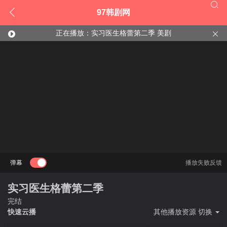


97韩剧网
正在播放：实习医生格蕾第二季 美剧


弹幕
播放失败反馈
实习医生格蕾第二季
完结
快速云播
其他播放资源 切换