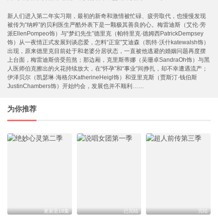
新人们进入第二年实习期，最初的新奇和激情被忙碌、疲劳取代，也慢慢发现
被传为“纳粹”的贝利医生严酷外表下是一颗极其善良的心。梅雷迪斯（艾伦·旁
派EllenPompeo饰）与“梦幻先生”德里克（帕特里克·德姆西PatrickDempsey
饰）从一夜情正式发展到谈恋爱，怎料“正室”艾迪森（凯特·沃什katewalsh饰）
出现，原来德里克目前处于和老婆分居状态，一直被他逃避的婚姻问题再度摆
上台面，梅雷迪斯倍受煎熬；那边厢，克里斯蒂娜（吴珊卓SandraOh饰）与黑
人医师伯克擦出的火花持续放大，在“怀孕”和“事业”间挣扎，却不幸遭遇流产；
伊泽贝尔（凯瑟琳·海格尔KatherineHeigl饰）和亚里克斯（贾斯汀·钱伯斯
JustinChambers饰）开始约会，发展也并不顺利……
为你推荐
更新至18集
已完结
完结