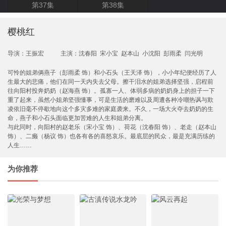
第37集
第38集
樱桃红
导演：
王振宏
主演：
沈春阳
宋小宝
赵本山
小沈阳
彭雨柔
闫光明
可怜的姐弟俩燕子（彭雨柔 饰）和小石头（王天泽 饰），小小年纪便经历了人
生最大的悲痛，他们在同一天内失去父母。擦干泪水的姐弟选择坚强，启程前
往向阳村投奔奶奶（赵海燕 饰）。孤寡一人、体弱多病的奶奶身上的担子一下
重了起来，虽然小姐弟坚强懂事，可是生活的磨难以及周遭各种冷嘲热讽与欺
凌依旧毫不停歇地向这个多灾多难的家庭袭来。不久，一场大火夺去奶奶的生
命，燕子和小石头面临更加苦难的人生和姐弟分离。
与此同时，向阳村的赵老乐（宋小宝 饰）、荷花（沈春阳 饰）、老走（赵本山
饰）、二癞（杨议 饰）也各有各的喜怒哀乐。最底层的民众，最是充满历练的
人生……
为你推荐