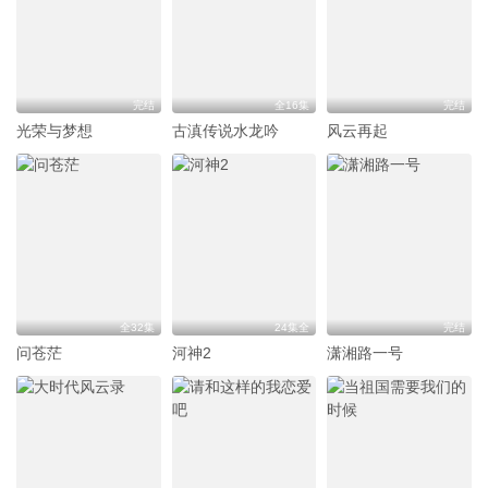
完结
全16集
完结
光荣与梦想
古滇传说水龙吟
风云再起
全32集
24集全
完结
问苍茫
河神2
潇湘路一号