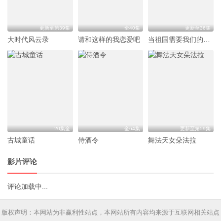
更新至第39集
全40集
更新至36集
大时代风云录
请和这样的我恋爱吧
当祖国需要我们的时候
20集全
全64集
更新至第59集
古城童话
侍酒令
舞法天女朵法拉
影片评论
评论加载中...
版权声明：本网站为非赢利性站点，本网站所有内容均来源于互联网相关站点