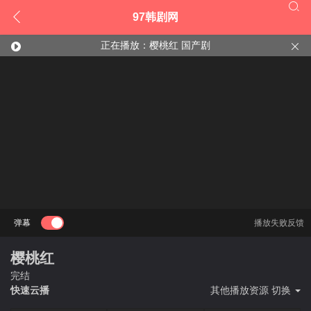


97韩剧网
正在播放：樱桃红 国产剧


弹幕
播放失败反馈
樱桃红
完结
快速云播
其他播放资源 切换